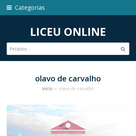
Categorias
LICEU ONLINE
Pesquise...
Subm
olavo de carvalho
Início
»
olavo de carvalho