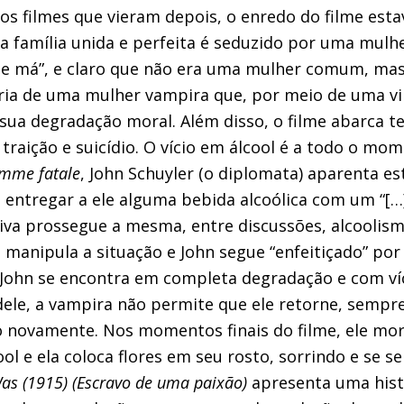
s filmes que vieram depois, o enredo do filme est
 família unida e perfeita é seduzido por uma mulh
e má”, e claro que não era uma mulher comum, ma
ória de uma mulher vampira que, por meio de uma v
sua degradação moral. Além disso, o filme abarca 
, traição e suicídio. O vício em álcool é a todo o 
mme fatale
, John Schuyler (o diplomata) aparenta es
 entregar a ele alguma bebida alcoólica com um “[…
tiva prossegue a mesma, entre discussões, alcoolism
 manipula a situação e John segue “enfeitiçado” por 
, John se encontra em completa degradação e com v
 dele, a vampira não permite que ele retorne, semp
-lo novamente. Nos momentos finais do filme, ele m
ol e ela coloca flores em seu rosto, sorrindo e se se
as (1915) (Escravo de uma paixão)
apresenta uma hist