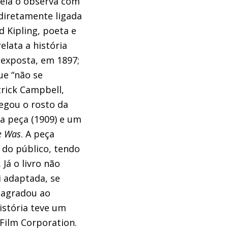
 ela o observa com
 diretamente ligada
d Kipling, poeta e
elata a história
 exposta, em 1897;
ue “não se
trick Campbell,
regou o rosto da
a peça (1909) e um
e Was
. A peça
 do público, tendo
Já o livro não
i adaptada, se
 agradou ao
istória teve um
Film Corporation.