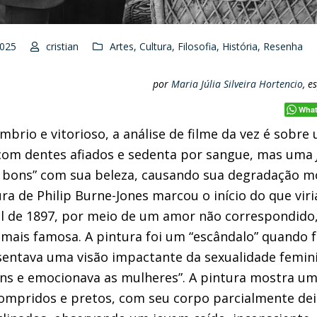
2025
cristian
Artes
,
Cultura
,
Filosofia
,
História
,
Resenha
por
Maria Júlia Silveira Hortencio
, e
Wha
brio e vitorioso, a análise de filme da vez é sobr
 com dentes afiados e sedenta por sangue, mas uma
 bons” com sua beleza, causando sua degradação m
ra de Philip Burne-Jones marcou o início do que viri
l de 1897, por meio de um amor não correspondido,
 mais famosa. A pintura foi um “escândalo” quando 
sentava uma visão impactante da sexualidade feminin
ns e emocionava as mulheres”. A pintura mostra um
ompridos e pretos, com seu corpo parcialmente dei