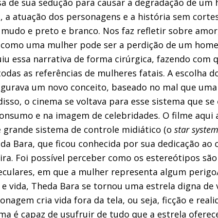
a de sua sedução para causar a degradação de u
 a atuação dos personagens e a história sem cortes
 mudo e preto e branco. Nos faz refletir sobre amor,
 como uma mulher pode ser a perdição de um hom
iu essa narrativa de forma cirúrgica, fazendo com
odas as referências de mulheres fatais. A escolha do
augurava um novo conceito, baseado no mal que uma
disso, o cinema se voltava para esse sistema que se
onsumo e na imagem de celebridades. O filme aqui a
e grande sistema de controle midiático (o
star syste
heda Bara, que ficou conhecida por sua dedicação ao 
ira. Foi possível perceber como os estereótipos são 
eculares, em que a mulher representa algum perigo
e e vida, Theda Bara se tornou uma estrela digna de
onagem cria vida fora da tela, ou seja, ficção e real
ma é capaz de usufruir de tudo que a estrela oferec