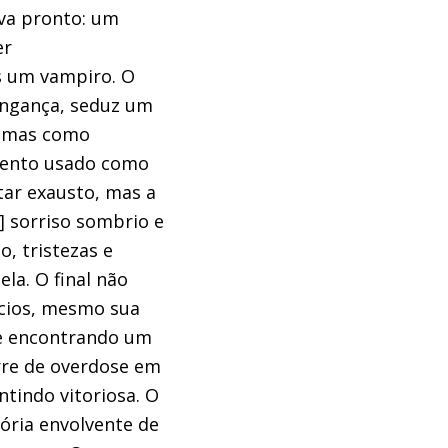
ava pronto: um
er
s um vampiro. O
ingança, seduz um
temas como
momento usado como
tar exausto, mas a
] sorriso sombrio e
o, tristezas e
ela. O final não
ícios, mesmo sua
re encontrando um
orre de overdose em
ntindo vitoriosa. O
ória envolvente de