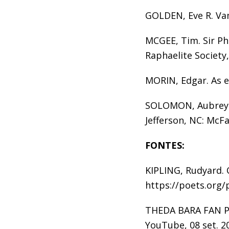
GOLDEN, Eve R. Vam
MCGEE, Tim. Sir Phi
Raphaelite Society, [
MORIN, Edgar. As es
SOLOMON, Aubrey. 
Jefferson, NC: McFa
FONTES:
KIPLING, Rudyard. 
https://poets.org/
THEDA BARA FAN PA
YouTube, 08 set. 2