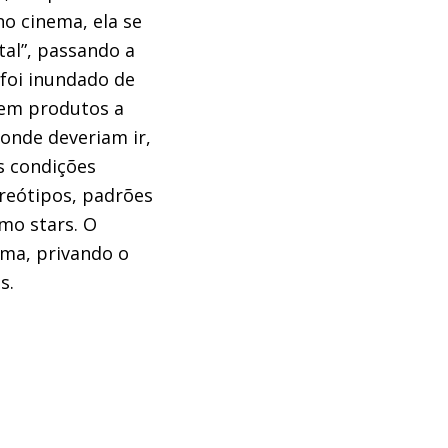
no cinema, ela se
tal”, passando a
foi inundado de
 em produtos a
onde deveriam ir,
s condições
reótipos, padrões
omo stars. O
ama, privando o
s.