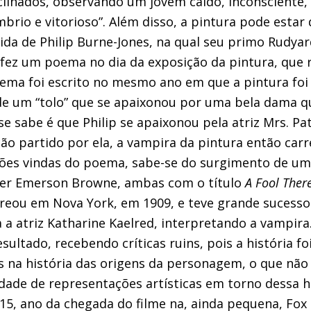
clinados, observando um jovem caído, inconsciente,
mbrio e vitorioso”. Além disso, a pintura pode estar
vida de Philip Burne-Jones, na qual seu primo Rudyar
 fez um poema no dia da exposição da pintura, que r
oema foi escrito no mesmo ano em que a pintura foi
 de um “tolo” que se apaixonou por uma bela dama q
se sabe é que Philip se apaixonou pela atriz Mrs. Pa
ão partido por ela, a vampira da pintura então car
ções vindas do poema, sabe-se do surgimento de um
rter Emerson Browne, ambas com o título
A Fool Ther
reou em Nova York, em 1909, e teve grande sucesso
a atriz Katharine Kaelred, interpretando a vampira. 
ultado, recebendo críticas ruins, pois a história fo
 na história das origens da personagem, o que não
idade de representações artísticas em torno dessa h
5, ano da chegada do filme na, ainda pequena, Fox 