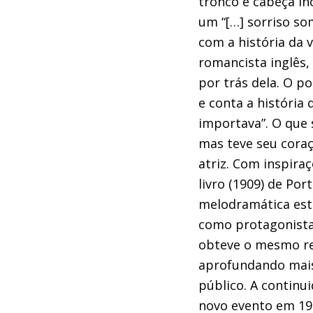
tronco e cabeça in
um “[…] sorriso so
com a história da 
romancista inglês,
por trás dela. O p
e conta a história
importava”. O que 
mas teve seu coraç
atriz. Com inspira
livro (1909) de Po
melodramática est
como protagonista 
obteve o mesmo res
aprofundando mais
público. A continu
novo evento em 191