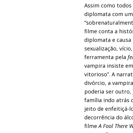
Assim como todos o
diplomata com uma
“sobrenaturalment
filme conta a hist
diplomata e causa 
sexualização, vício
ferramenta pela
fe
vampira insiste em
vitorioso”. A narra
divórcio, a vampira
poderia ser outro
família indo atrás
jeito de enfeitiçá
decorrência do álco
filme
A Fool There W