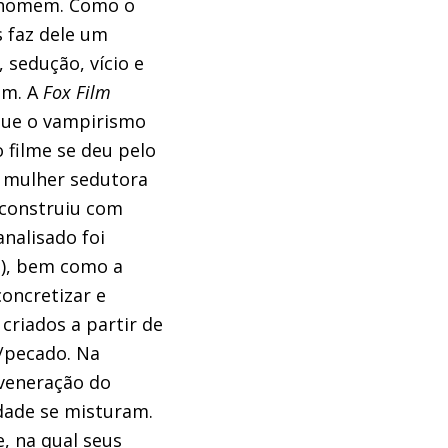
m homem. Como o
 faz dele um
 sedução, vício e
em. A
Fox Film
 que o vampirismo
 filme se deu pelo
 mulher sedutora
 construiu com
nalisado foi
m
), bem como a
concretizar e
criados a partir de
/pecado. Na
 veneração do
idade se misturam.
e, na qual seus