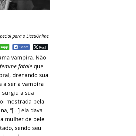
special para o LiceuOnline.
tsapp
Post
Share
e uma vampira. Não
femme fatale
que
oral, drenando sua
a a ser a vampira
 surgiu a sua
foi mostrada pela
a, “[…] ela dava
a mulher de pele
tado, sendo seu