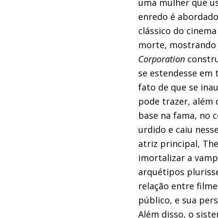
uma mulher que us
enredo é abordado,
clássico do cinema
morte, mostrando
Corporation
constru
se estendesse em t
fato de que se in
pode trazer, além 
base na fama, no c
urdido e caiu ness
atriz principal, T
imortalizar a vamp
arquétipos pluriss
relação entre film
público, e sua pers
Além disso, o siste