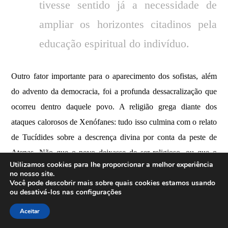
tivesse sentido já a necessidade de
ampliar os horizontes citadinos pela
educação espiritual do indivíduo.
Outro fator importante para o aparecimento dos sofistas, além
do advento da democracia, foi a profunda dessacralização que
ocorreu dentro daquele povo. A religião grega diante dos
ataques calorosos de Xenófanes: tudo isso culmina com o relato
de Tucídides sobre a descrença divina por conta da peste de
Atenas. Não que o povo deixasse de ser religioso, ou que o
Utilizamos cookies para lhe proporcionar a melhor experiência
Estado passasse a ser laico, mas sim que a dessacralização dos
no nosso site.
Você pode descobrir mais sobre quais cookies estamos usando
deuses fez com que os sofistas discutissem, por exemplo, temas
ou desativá-los nas
configurações
como as leis, o estado de natureza, a linguagem e a filosofia
Aceitar
política. Ora, é aí que Protágoras diz que não se pode falar