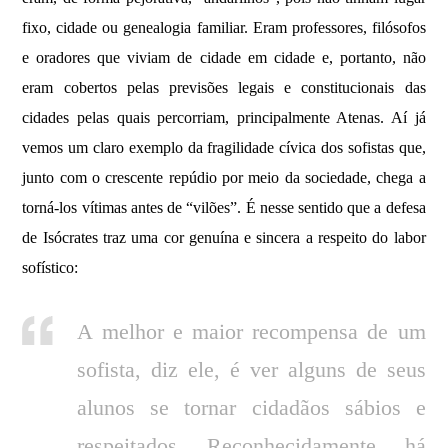
fixo, cidade ou genealogia familiar. Eram professores, filósofos
e oradores que viviam de cidade em cidade e, portanto, não
eram cobertos pelas previsões legais e constitucionais das
cidades pelas quais percorriam, principalmente Atenas. Aí já
vemos um claro exemplo da fragilidade cívica dos sofistas que,
junto com o crescente repúdio por meio da sociedade, chega a
torná-los vítimas antes de “vilões”. É nesse sentido que a defesa
de Isócrates traz uma cor genuína e sincera a respeito do labor
sofístico:
A melhor e maior recompensa de um
sofista, diz ele, é ver alguns de seus
alunos se tornar cidadãos sábios e
respeitados. Reconhecidamente, há