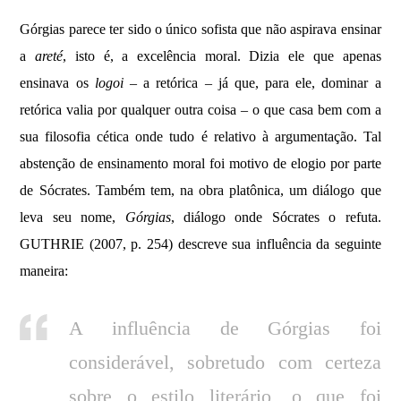
Górgias parece ter sido o único sofista que não aspirava ensinar
a
areté
, isto é, a excelência moral. Dizia ele que apenas
ensinava os
logoi
– a retórica – já que, para ele, dominar a
retórica valia por qualquer outra coisa – o que casa bem com a
sua filosofia cética onde tudo é relativo à argumentação. Tal
abstenção de ensinamento moral foi motivo de elogio por parte
de Sócrates. Também tem, na obra platônica, um diálogo que
leva seu nome,
Górgias
, diálogo onde Sócrates o refuta.
GUTHRIE (2007, p. 254) descreve sua influência da seguinte
maneira:
A influência de Górgias foi
considerável, sobretudo com certeza
sobre o estilo literário, o que foi