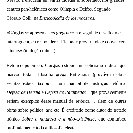
o levou a discursar em várias cidades e, sobretudo, nos grandes
centros pan-helênicos como Olímpia e Delfos. Segundo
Giorgio Colli, na
Encicopledia de los maestros
,
«Górgias se apresenta aos gregos com o seguinte desafio: me
interroguem, eu responderei. Ele pode provar tudo e convencer
a todos» (tradução minha).
Retórico polêmico, Górgias estreou um ceticismo radical que
marcou toda a filosofia grega. Entre suas (prováveis) obras
escritas estão
Technai
– um manual de instrução retórica,
Defesa de Helena
e
Defesa de Palamedes
– que provavelmente
seriam exemplos desse manual de retórica –, além de outras
obras sobre política, arte etc. É creditado como autor do tratado
irônico
Sobre a natureza
e a não-existência
, que conturbou
profundamente toda a filosofia eleata.