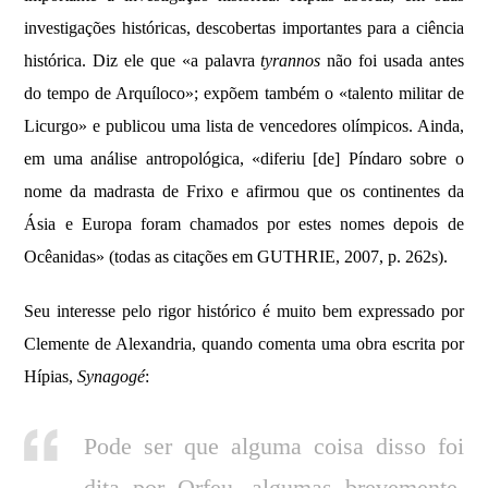
investigações históricas, descobertas importantes para a ciência
histórica. Diz ele que «a palavra
tyrannos
não foi usada antes
do tempo de Arquíloco»; expõem também o «talento militar de
Licurgo» e publicou uma lista de vencedores olímpicos. Ainda,
em uma análise antropológica, «diferiu [de] Píndaro sobre o
nome da madrasta de Frixo e afirmou que os continentes da
Ásia e Europa foram chamados por estes nomes depois de
Ocêanidas
»
(todas as citações em GUTHRIE, 2007, p. 262s).
Seu interesse pelo rigor histórico é muito bem expressado por
Clemente de Alexandria, quando comenta uma obra escrita por
Hípias,
Synagogé
:
Pode ser que alguma coisa disso foi
dita por Orfeu, algumas brevemente,