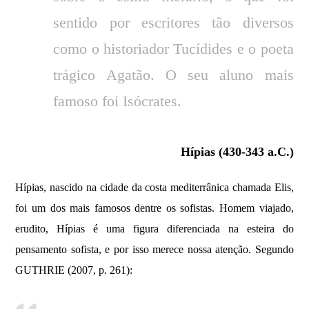
sentido por escritores tão diversos
como o historiador Tucídides e o poeta
trágico Agatão. O seu aluno mais
famoso foi Isócrates.
Hípias (430-343 a.C.)
Hípias, nascido na cidade da costa mediterrânica chamada Elis,
foi um dos mais famosos dentre os sofistas. Homem viajado,
erudito, Hípias é uma figura diferenciada na esteira do
pensamento sofista, e por isso merece nossa atenção. Segundo
GUTHRIE (2007, p. 261):