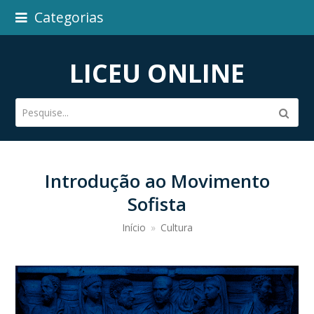
Categorias
LICEU ONLINE
Pesquise...
Subm
Introdução ao Movimento
Sofista
Início
»
Cultura