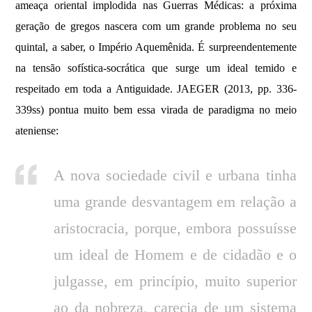
ameaça oriental implodida nas Guerras Médicas: a próxima
geração de gregos nascera com um grande problema no seu
quintal, a saber, o Império Aquemênida. É surpreendentemente
na tensão sofística-socrática que surge um ideal temido e
respeitado em toda a Antiguidade. JAEGER (2013, pp. 336-
339ss) pontua muito bem essa virada de paradigma no meio
ateniense:
A nova sociedade civil e urbana tinha
uma grande desvantagem em relação a
aristocracia, porque, embora possuísse
um ideal de Homem e de cidadão e o
julgasse, em princípio, muito superior
ao da nobreza, carecia de um sistema