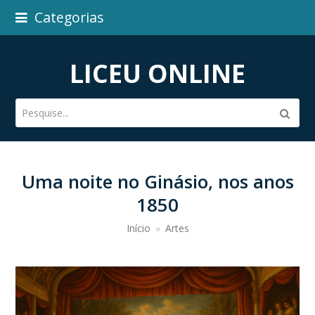
Categorias
LICEU ONLINE
Pesquise...
Subm
Uma noite no Ginásio, nos anos
1850
Início
»
Artes