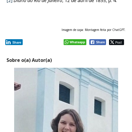
[2]
Diário do Rio de Janeiro
, 12 de abril de 1855, p. 4.
Imagem de capa: Montagem feita por ChatGPT.
Whatsapp
Post
Share
Share
Sobre o(a) Autor(a)