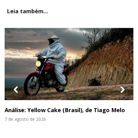
Leia também...
previous
nex
slide
slid
Análise: Yellow Cake (Brasil), de Tiago Melo
7 de agosto de 2026