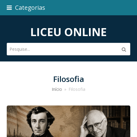
Categorias
LICEU ONLINE
Pesquise...
Subm
Filosofia
Início
»
Filosofia